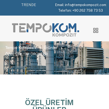
TR
EN
DE
Email: info@tempokompozit.com
Telefon: +90 262 758 73 53
ÖZEL ÜRETİM
ÜRÜNLER
Tempo Kompozit
Ürünler
ÖZEL ÜRETİM ÜRÜNLER
ÖZEL ÜRETİM