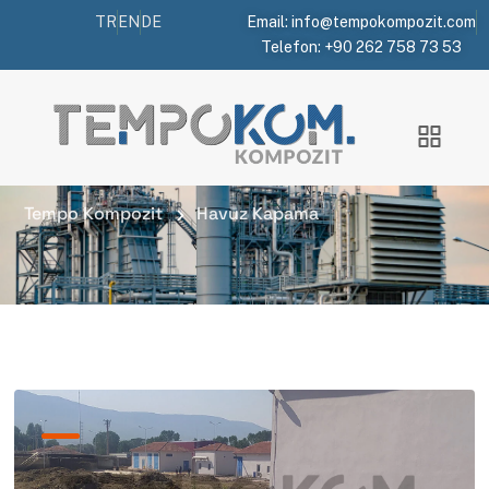
TR
EN
DE
Email: info@tempokompozit.com
Telefon: +90 262 758 73 53
Portfolio Categories:
Havuz Kapama
Tempo Kompozit
Havuz Kapama