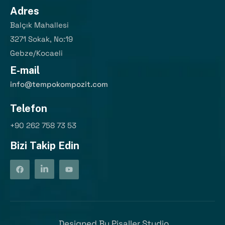
Adres
Balçık Mahallesi
3271 Sokak, No:19
Gebze/Kocaeli
E-mail
info@tempokompozit.com
Telefon
+90 262 758 73 53
Bizi Takip Edin
Designed By
Pisaller Studio.