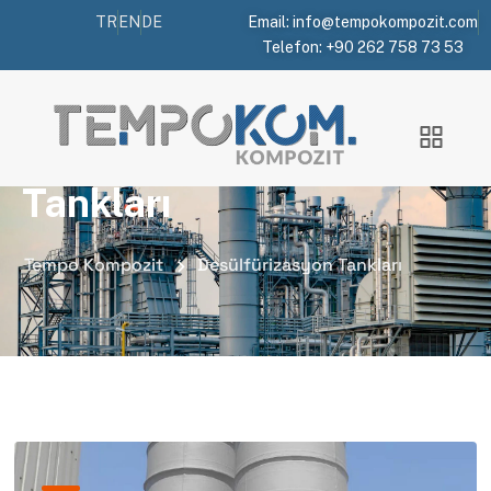
TR
EN
DE
Email: info@tempokompozit.com
Telefon: +90 262 758 73 53
Portfolio Categories:
Desülfürizasyon
Tankları
Tempo Kompozit
Desülfürizasyon Tankları