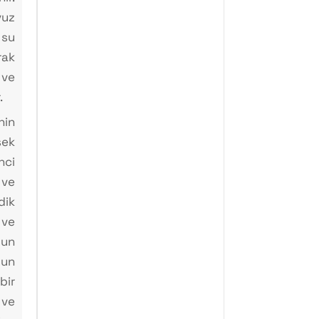
vuz
su
rak
ve
.
in
ek
ci
ve
dik
 ve
ğun
zun
bir
 ve