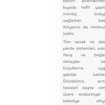
beton alternatifler
kıyasla hafif yapıla
montaj kolaylı
sağlarken bak
ihtiyacını da minim
indirir.
Tüm savak ve dalg
perde sistemleri, ankr
flanş ve bağlan
detayları sa
koşullarına uyg
şekilde belirleni
Ürünlerimiz, arıt
tesisleri başta ol
üzere endüstriyel
belediye altya