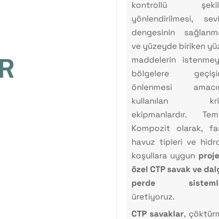
kontrollü şekil
yönlendirilmesi, sev
dengesinin sağlanm
ve yüzeyde biriken yü
R
maddelerin istenme
bölgelere geçişin
önlenmesi amacıy
kullanılan krit
ekipmanlardır. Te
Kompozit olarak, far
havuz tipleri ve hidro
koşullara uygun
proj
özel CTP savak ve dal
perde sistemle
üretiyoruz.
CTP savaklar
, çöktür