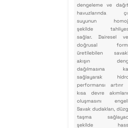
dengeleme ve dağı
havuzlarında çık
suyunun homoj
şekilde tahliyesi
sağlar. Dairesel v
doğrusal form
üretilebilen savakl
akışın denge
dağılmasına kat
sağlayarak hidrol
performansı artırır
kısa devre akımları
oluşmasını engell
Savak dudakları, düz
taşma sağlayac
şekilde hass