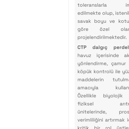
toleranslarla im
edilmekte olup, isteni
savak boyu ve kot
göre özel olar
projelendirilmektedir.
CTP dalgıç perdel
havuz içerisinde a
yönlendirme, çamur
köpük kontrolü ile yü
maddelerin tutulm
amacıyla kullanıl
Özellikle biyolojik
fiziksel arıt
ünitelerinde, pro
verimliliğini artırmak i
kritik bir rol üstlen