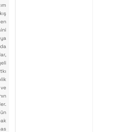
tım
ış
en
ni
eya
da
ar,
li
kı
ik
 ve
nın
er.
gün
ak
as