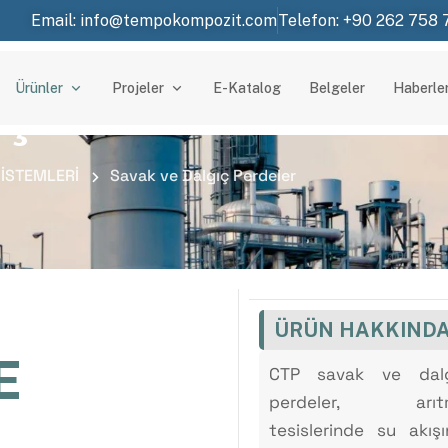
Email: info@tempokompozit.com
Telefon: +90 262 758 
ıç Perdeler
Ürünler
Projeler
E-Katalog
Belgeler
Haberle
SİSTEMLERİ
Savak ve Dalgıç Perdeler
ÜRÜN HAKKIND
E
CTP savak ve dalg
perdeler, arıt
tesislerinde su akışı