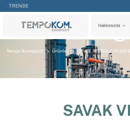
TR
EN
DE
Savak ve Dalg
Hakkımızda
Tempo Kompozit
Ürünler
ÇEVRE TEKNOLOJİLERİ 
SAVAK V