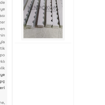
de
iye
ası
zer
yen
in
la
ik
mpo
klı
lik
eye
gıç
ri
me,