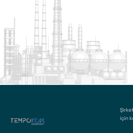
Şirke
için 