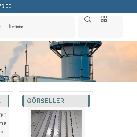
73 53
r
İletişim
A
GÖRSELLER
ıç
ma
nın