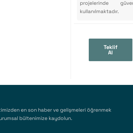
projelerinde güve
kullanılmaktadır.
Teklif
Al
timizden en son haber ve gelişmeleri öğrenmek
kurumsal bültenimize kaydolun.