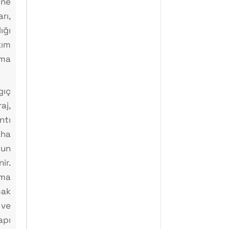
ine
rı,
ğı
ım
uma
ıç
aj,
tı
ha
un
r.
ma
mak
 ve
pı