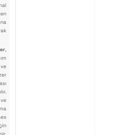
al
len
una
ak
er
,
kım
 ve
zer
ası
ır.
 ve
ma
ses
çin
ir.