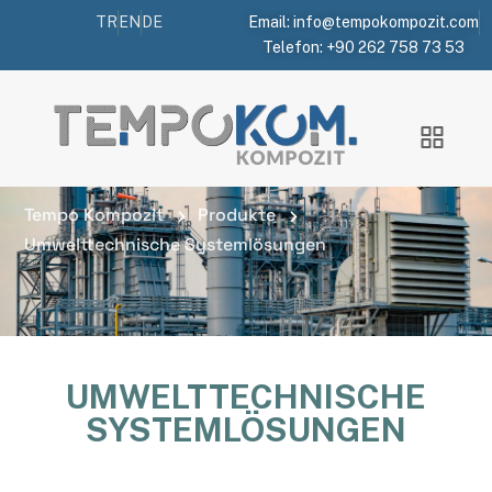
TR
EN
DE
Email: info@tempokompozit.com
Telefon: +90 262 758 73 53
Umwelttechnische
Systemlösungen
Tempo Kompozit
Produkte
Umwelttechnische Systemlösungen
UMWELTTECHNISCHE
SYSTEMLÖSUNGEN