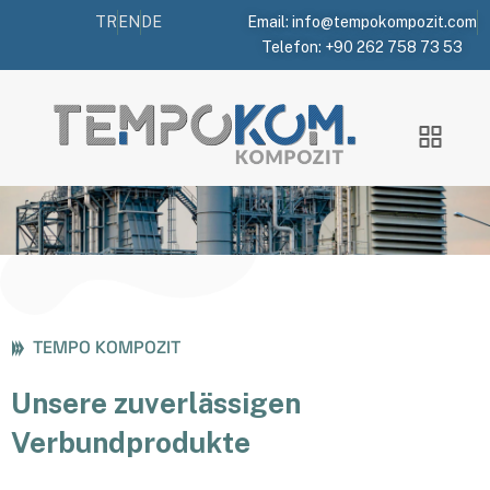
TR
EN
DE
Email: info@tempokompozit.com
Telefon: +90 262 758 73 53
Produkte
Tempo Kompozit
Produkte
TEMPO KOMPOZIT
Unsere zuverlässigen
Verbundprodukte